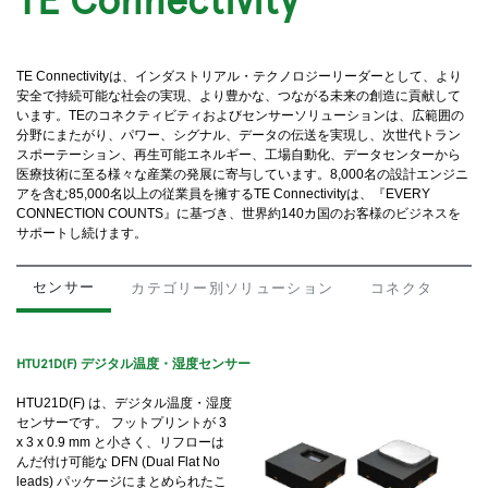
TE Connectivityは、インダストリアル・テクノロジーリーダーとして、より
安全で持続可能な社会の実現、より豊かな、つながる未来の創造に貢献して
います。TEのコネクティビティおよびセンサーソリューションは、広範囲の
分野にまたがり、パワー、シグナル、データの伝送を実現し、次世代トラン
スポーテーション、再生可能エネルギー、工場自動化、データセンターから
医療技術に至る様々な産業の発展に寄与しています。8,000名の設計エンジニ
アを含む85,000名以上の従業員を擁するTE Connectivityは、『EVERY
CONNECTION COUNTS』に基づき、世界約140カ国のお客様のビジネスを
サポートし続けます。
センサー
カテゴリー別ソリューション
コネクタ
HTU21D(F) デジタル温度・湿度センサー
HTU21D(F) は、デジタル温度・湿度
センサーです。 フットプリントが 3
x 3 x 0.9 mm と小さく、リフローは
んだ付け可能な DFN (Dual Flat No
leads) パッケージにまとめられたこ