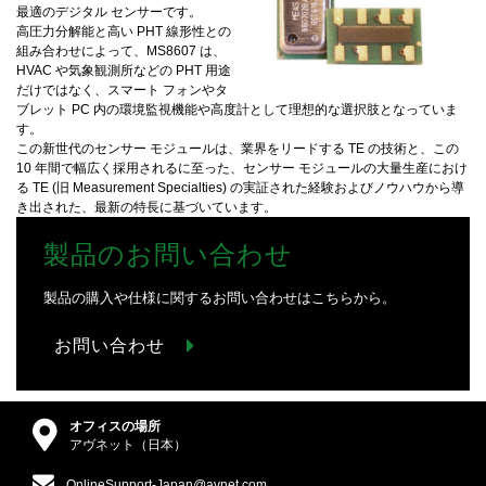
最適のデジタル センサーです。
高圧力分解能と高い PHT 線形性との
組み合わせによって、MS8607 は、
HVAC や気象観測所などの PHT 用途
だけではなく、スマート フォンやタ
ブレット PC 内の環境監視機能や高度計として理想的な選択肢となっていま
す。
この新世代のセンサー モジュールは、業界をリードする TE の技術と、この
10 年間で幅広く採用されるに至った、センサー モジュールの大量生産におけ
る TE (旧 Measurement Specialties) の実証された経験およびノウハウから導
き出された、最新の特長に基づいています。
製品のお問い合わせ
製品の購入や仕様に関するお問い合わせはこちらから。
お問い合わせ
オフィスの場所
アヴネット（日本）
OnlineSupport-Japan@avnet.com