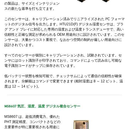
の製品は、サイズとインテリジェン
スの新たな基準を打ち立てます。
このセンサーは、キャリブレーション済みでリニアライズされた I²C フォーマ
ットのデジタル信号を出力します。HTU21D(F) デジタル湿度センサは、プラ
グ アンド プレイに対応した専用の湿度および温度トランスデューサで、高い
信頼性と正確な測定が求められる OEM 用途向けに設計されています。このセ
ンサーは、大量かつコスト重視で、なおかつ空間の制約が厳しい用途向けに
設計されています。
すべてのセンサーが個別にキャリブレーションされ、試験されています。セ
ンサにはロット識別子が印字されており、コマンドによって読み出し可能な
電子識別コードがチップに保存されています。
低バッテリー状態を検知可能で、チェックサムによって通信の信頼性が確保
されます。分解能はコマンドで変更できます (相対湿度は 8 ～ 12 ビット、温
度は 12 ～ 14 ビット)。
MS8607 気圧、湿度、温度 デジタル複合センサー
MS8607 は、超低消費電力、優れた
PHT 測定精度、コンパクトさなどの
主要要件が特に重要視される用途に