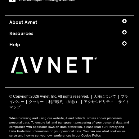
About Avnet
Resources
Help
© Copyright
2026 Avnet, Inc. All rights reserved. |
人権について
|
プラ
イバシー
|
クッキー
|
利用規約 （約款）
|
アクセシビリティ
|
サイト
マップ
When browsing and using our website, Avnet collects, stores and/or processes
personal data. To ensure fair and transparent processing of your personal data and
compliance with applicable laws on data protection, please read our Privacy and
Data Protection Information on your personal data. You can see what cookies we
serve and how to set your own preferences in our Cookie Policy.