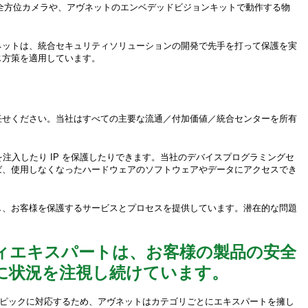
の全方位カメラや、アヴネットのエンベデッドビジョンキットで動作する物
ネットは、統合セキュリティソリューションの開発で先手を打って保護を実
じ方策を適用しています。
任せください。当社はすべての主要な流通／付加価値／統合センターを所有
注入したり IP を保護したりできます。当社のデバイスプログラミングセ
ば、使用しなくなったハードウェアのソフトウェアやデータにアクセスでき
し、お客様を保護するサービスとプロセスを提供しています。潜在的な問題
ィエキスパートは、お客様の製品の安全
に状況を注視し続けています。
ピックに対応するため、アヴネットはカテゴリごとにエキスパートを擁し