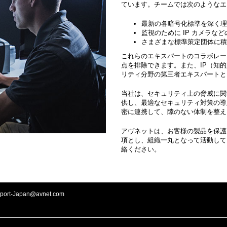
ています。チームでは次のようなエ
最新の各暗号化標準を深く
監視のために IP カメラ
さまざまな標準策定団体に積
これらのエキスパートのコラボレー
点を排除できます。また、IP（知
リティ分野の第三者エキスパートと
当社は、セキュリティ上の脅威に関
供し、最適なセキュリティ対策の導
密に連携して、隙のない体制を整え
アヴネットは、お客様の製品を保護
項とし、組織一丸となって活動して
絡ください。
port-Japan@avnet.com