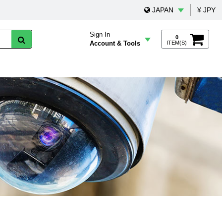
JAPAN
¥ JPY
Sign In
0
Account & Tools
ITEM(S)