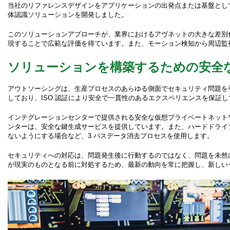
当社のリファレンスデザインをアプリケーションの出発点または基盤として
体認識ソリューションを開発しました。
このソリューションアプローチが、業界におけるアヴネットの大きな差別
現することで広範な評価を得ています。また、モーション検知から周辺監
ソリューションを構築するための安全
アウトソーシングは、生産プロセスのあらゆる側面でセキュリティ問題を
しており、ISO 認証により安全で一貫性のあるエクスペリエンスを保証
インテグレーションセンターで提供される安全な仮想プライベートネットワ
ンターは、安全な鍵生成サービスを提供しています。また、ハードドライ
ないようにする場合など、3 パスデータ消去プロセスを使用します。
セキュリティへの対応は、問題発生後に行動するのではなく、問題を未然
が現実のものとなる前に対処するため、最新の動向を常に把握し、新しい