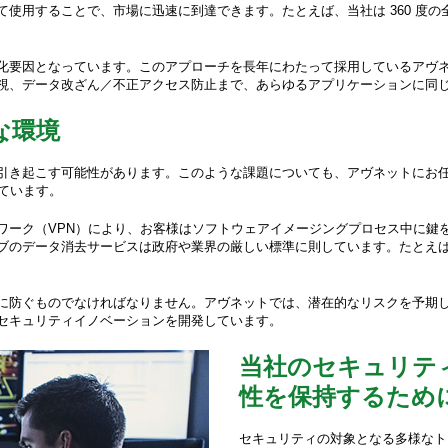
使用することで、市場に迅速に到達できます。たとえば、当社は 360 度
化要因となっています。このアプローチを長年にわたって採用しているアヴ
視、データ改ざん／不正アクセス防止まで、あらゆるアプリケーションに同
な環境
引き起こす可能性があります。このような課題についても、アヴネットにお
しています。
ーク（VPN）により、お客様はソフトウェアイメージングプロセス中に鍵を
ブのデータ消去サービスは政府や業界の厳しい標準に則しています。たとえ
に防ぐものでなければなりません。アヴネットでは、潜在的なリスクを予期
セキュリティイノベーションを開発しています。
当社のセキュリテ
性を保持するため
セキュリティの対象となる多様なト