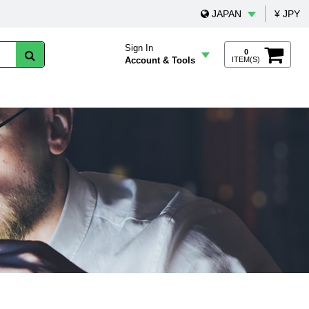
JAPAN
¥ JPY
Sign In
0
Account & Tools
ITEM(S)