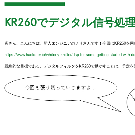
KR260でデジタル信号処理
皆さん、こんにちは。新人エンジニアのノリさんです！今回はKR260を
https://www.hackster.io/whitney-knitter/dsp-for-soms-getting-started-with-d
最終的な目標である、デジタルフィルタをKR260で動かすことは、予定