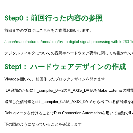
Step0：前回行った内容の参照
前回までのブログはこちらをご参照お願いします。
/japan/manufacturers/amd/blog/try-to-digital-signal-processing-with-kr260-1
デジタルフィルタについての説明やハードウェア要件に関しても書かれて
Step1： ハードウェアデザインの作成
Vivadoを開いて、前回作ったブロックデザインを開きます
ILA追加のためにfir_compiler_0～2のM_AXIS_DATAをMake Ex
追加した信号線とdds_compiler_0のM_AXIS_DATAから出ている信号
Debugマークを付けることでRun Connection Automationを用いて自
下の図のようになっていることを確認します