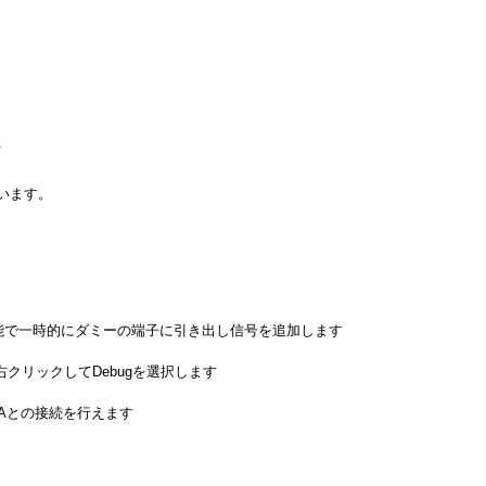
/
います。
ternalの機能で一時的にダミーの端子に引き出し信号を追加します
線を右クリックしてDebugを選択します
動でILAとの接続を行えます