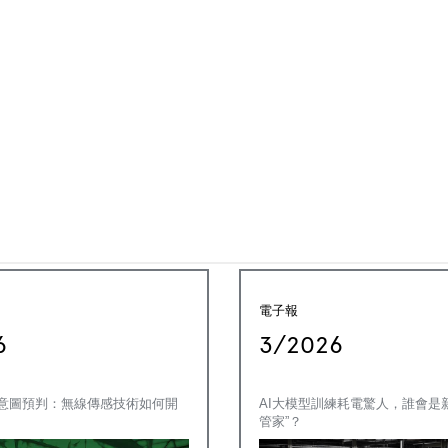
電子報
6
3/2026
意圖預判：無線傳感技術如何開
AI大模型訓練耗電驚人，誰會是新
管家”？