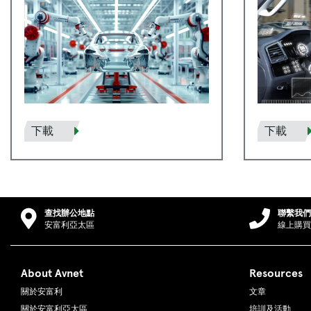
下載
下載
查找辦公地點
聯繫我們
安富利亞太區
線上購買
About Avnet
Resources
關於安富利
文章
關於安富利亞太區
培訓及活動