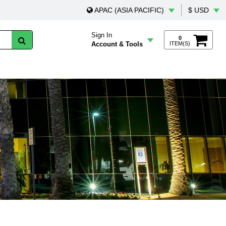
APAC (ASIA PACIFIC)
$ USD
Sign In
0
Account & Tools
ITEM(S)