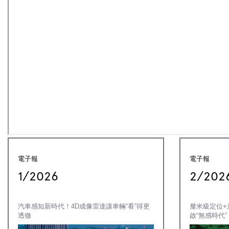
電子報
電子報
1/2026
2/202
汽車感知新時代！4D成像雷達讓車輛“看”得更
釐米級定位+
透徹
啟“無感時代”