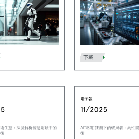
下載
電子報
25
11/2025
技術生態：深度解析智慧駕駛中的
AI“吃電”狂潮下的破局者：高性
技術
術