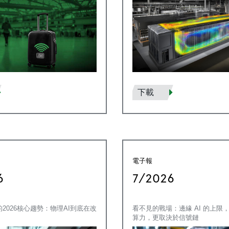
下載
電子報
6
7/2026
點名的2026核心趨勢：物理AI到底在改
看不見的戰場：邊緣 AI 的上限
算力，更取決於信號鏈