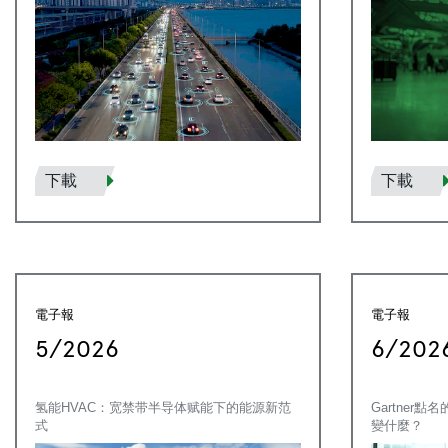
下載
下載
電子報
電子報
5/2026
6/202
氢能HVAC：宽禁带半导体赋能下的能源新范
Gartner
式
變什麼？