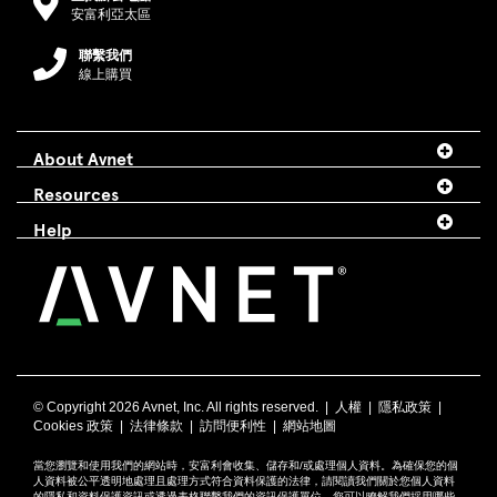
安富利亞太區
聯繫我們
線上購買
About Avnet
Resources
Help
© Copyright
2026 Avnet, Inc. All rights reserved. |
人權
|
隱私政策
|
Cookies 政策
|
法律條款
|
訪問便利性
|
網站地圖
當您瀏覽和使用我們的網站時，安富利會收集、儲存和/或處理個人資料。為確保您的個
人資料被公平透明地處理且處理方式符合資料保護的法律，請閱讀我們關於您個人資料
的
隱私
和
資料保護資訊
或透過
表格
聯繫我們的資訊保護單位。您可以瞭解我們採用哪些