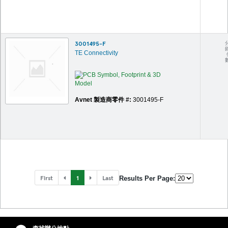
3001495-F
TE Connectivity
Avnet 製造商零件 #:
3001495-F
First
1
Last
Results Per Page: