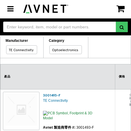
Toggle
navigation
Manufacturer
Category
TE Connectivity
Optoelectronics
產品
價格
3001493-F
TE Connectivity
Avnet 製造商零件 #:
3001493-F