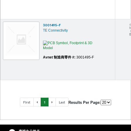
3001495-F
TE Connectivity
Avnet 制造商零件 #:
3001495-F
First
1
Last
Results Per Page: