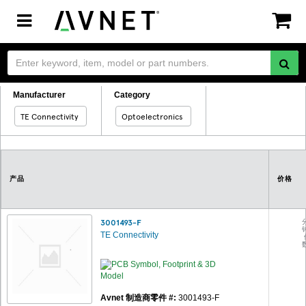
Toggle
navigation
Manufacturer
Category
TE Connectivity
Optoelectronics
产品
价格
3001493-F
TE Connectivity
Avnet 制造商零件 #:
3001493-F