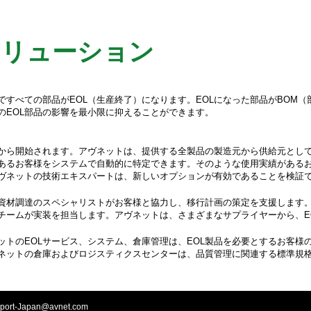
ソリューション
すべての部品がEOL（生産終了）になります。EOLになった部品がBOM
のEOL部品の影響を最小限に抑えることができます。
告から開始されます。アヴネットは、提供する全製品の製造元から供給元とし
があるお客様をシステムで自動的に特定できます。そのような使用実績がある
ヴネットの技術エキスパートは、新しいオプションが有効であることを検証
資材調達のスペシャリストがお客様と協力し、移行計画の策定を支援します
チームが実装を担当します。アヴネットは、さまざまなサプライヤーから、E
ットのEOLサービス、システム、倉庫管理は、EOL製品を必要とするお客様
よびロジスティクスセンターは、品質管理に関連する標準規格である、ISO 9001、
port-Japan@avnet.com