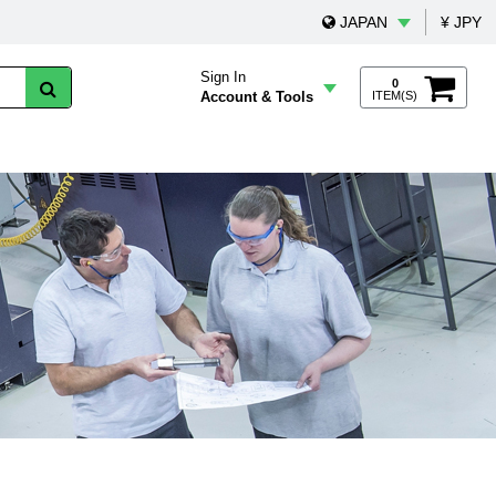
JAPAN
¥ JPY
Sign In
0
Account & Tools
ITEM(S)