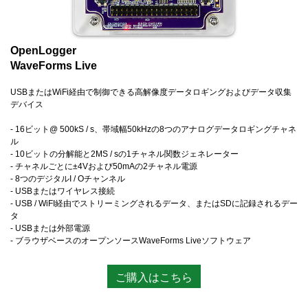
OpenLogger
WaveForms Live
USBまたはWiFi経由で制御できる高解像度データロギングおよびデータ収集
デバイス
- 16ビット@ 500kS / s、帯域幅50kHzの8つのアナログデータロギングチャネ
ル
- 10ビットの分解能と2MS / sの1チャネル関数ジェネレーター
- チャネルごとに±4Vおよび50mAの2チャネル電源
- 8つのデジタルI / Oチャンネル
- USBまたはワイヤレス接続
- USB / WiFI経由でストリーミングされるデータ、またはSDに記録されるデー
タ
- USBまたは外部電源
- ブラウザベースのオープンソースWaveForms Liveソフトウェア
ご購入はこちら