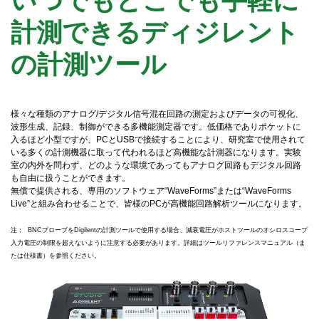
計測できるディジレント
の計測ツール
様々な種類のアナログ/デジタル信号混在回路の測定およびデータの可視化、
波形生成、記録、制御ができる多機能測定器です。低価格でありポケットに
入るほど小型ですが、PCとUSBで接続することにより、研究室で使用されて
いる多くの計測機器に取って代われるほど高機能な計測器になります。実験
室の内外を問わず、どのような環境であってもアナログ回路もデジタル回路
も自由に扱うことができます。
無償で提供される、専用のソフトウェア“WaveForms”または“WaveForms
Live”と組み合わせることで、皆様のPCが高機能回路解析ツールになります。
注： BNCプローブをDigilentの計測ツールで使用する場合、減衰電圧がホストツールのオシロスコープ
入力電圧の制限を超えないように注意する必要があります。詳細はツールリファレンスマニュアル（ま
たは仕様書）を参照ください。