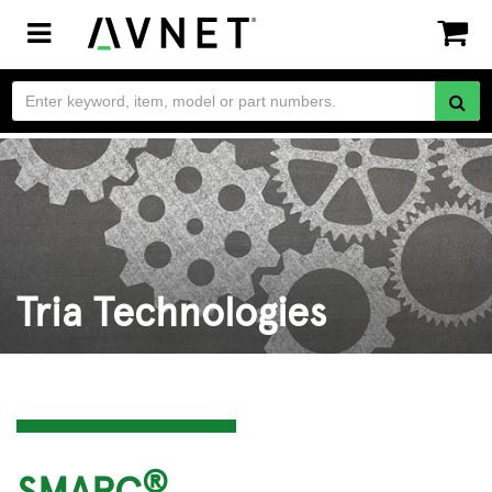
Toggle
navigation
Tria Technologies
®
SMARC