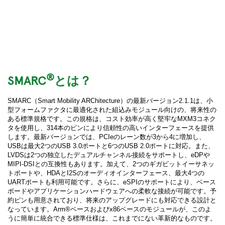
®
SMARC
とは？
SMARC（Smart Mobility ARChitecture）の最新バージョン2.1.1は、小
型フォームファクタに最適化された組込みモジュール向けの、将来性の
ある標準規格です。この規格は、コスト効率が高く堅牢なMXM3コネク
タを使用し、314本のピンにより信頼性の高いインターフェースを提供
します。最新バージョンでは、PCIeのレーン数が3から4に増加し、
USBは最大2つのUSB 3.0ポートと6つのUSB 2.0ポートに対応。また、
LVDSは2つの独立したデュアルチャンネル接続をサポートし、eDPや
MIPI-DSIとの互換性もあります。加えて、2つのギガビットイーサネッ
トポートや、HDAとI2Sのオーディオインターフェース、最大4つの
UARTポートも利用可能です。さらに、eSPIのサポートにより、ベース
ボードやアプリケーションハードウェアへの柔軟な接続が可能です。予
約ピンも用意されており、将来のアップグレードにも対応できる設計と
なっています。Arm®ベースおよびx86ベースのモジュールが、このよ
うに簡単に統合できる標準仕様は、これまでにない革新的なものです。