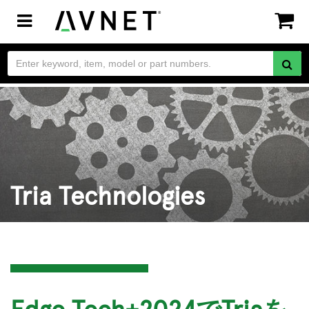
Toggle
navigation
Tria Technologies
Edge Tech+2024でTriaを