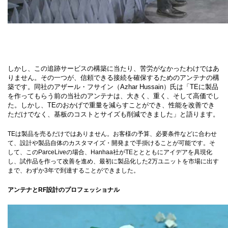
しかし、この追跡サービスの構築に当たり、苦労がなかったわけではあ
りません。その一つが、信頼できる接続を確保するためのアンテナの構
築です。同社のアザール・フサイン（Azhar Hussain）氏は「TEに製品
を作ってもらう前の当社のアンテナは、大きく、重く、そして高価でし
た。しかし、TEのおかげで重量を減らすことができ、性能を改善でき
ただけでなく、基板のコストとサイズも削減できました」と語ります。
TEは製品を売るだけではありません。お客様の予算、必要条件などに合わせ
て、設計や製品自体のカスタマイズ・開発まで手掛けることが可能です。そ
して、このParceLiveの場合、Hanhaa社がTEととともにアイデアを具現化
し、試作品を作って改善を進め、最初に製品化した2万ユニットを市場に出す
まで、わずか3年で到達することができました。
アンテナとRF設計のプロフェッショナル