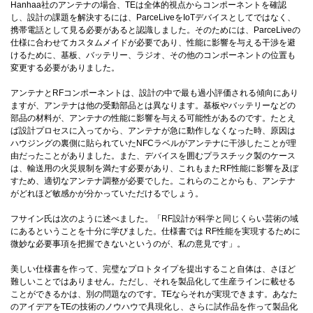
Hanhaa社のアンテナの場合、TEは全体的視点からコンポーネントを確認
し、設計の課題を解決するには、ParceLiveをIoTデバイスとしてではなく、
携帯電話として見る必要があると認識しました。そのためには、ParceLiveの
仕様に合わせてカスタムメイドが必要であり、性能に影響を与える干渉を避
けるために、基板、バッテリー、ラジオ、その他のコンポーネントの位置も
変更する必要がありました。
アンテナとRFコンポーネントは、設計の中で最も過小評価される傾向にあり
ますが、アンテナは他の受動部品とは異なります。基板やバッテリーなどの
部品の材料が、アンテナの性能に影響を与える可能性があるのです。たとえ
ば設計プロセスに入ってから、アンテナが急に動作しなくなった時、原因は
ハウジングの裏側に貼られていたNFCラベルがアンテナに干渉したことが理
由だったことがありました。また、デバイスを囲むプラスチック製のケース
は、輸送用の火災規制を満たす必要があり、これもまたRF性能に影響を及ぼ
すため、適切なアンテナ調整が必要でした。これらのことからも、アンテナ
がどれほど敏感かが分かっていただけるでしょう。
フサイン氏は次のように述べました。「RF設計が科学と同じくらい芸術の域
にあるということを十分に学びました。仕様書では RF性能を実現するために
微妙な必要事項を把握できないというのが、私の意見です」。
美しい仕様書を作って、完璧なプロトタイプを提出すること自体は、さほど
難しいことではありません。ただし、それを製品化して生産ラインに載せる
ことができるかは、別の問題なのです。TEならそれが実現できます。あなた
のアイデアをTEの技術のノウハウで具現化し、さらに試作品を作って製品化