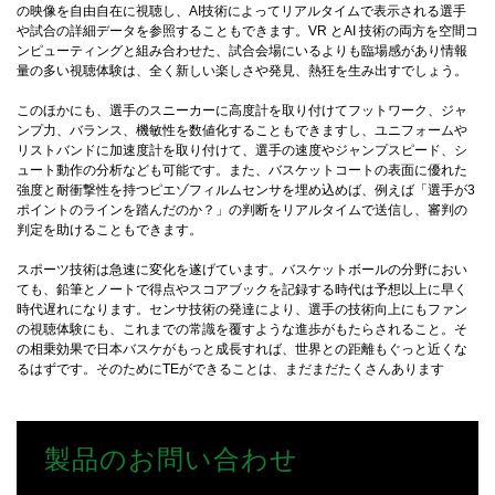
の映像を自由自在に視聴し、AI技術によってリアルタイムで表示される選手
や試合の詳細データを参照することもできます。VR とAI 技術の両方を空間コ
ンピューティングと組み合わせた、試合会場にいるよりも臨場感があり情報
量の多い視聴体験は、全く新しい楽しさや発見、熱狂を生み出すでしょう。
このほかにも、選手のスニーカーに高度計を取り付けてフットワーク、ジャ
ンプ力、バランス、機敏性を数値化することもできますし、ユニフォームや
リストバンドに加速度計を取り付けて、選手の速度やジャンプスピード、シ
ュート動作の分析なども可能です。また、バスケットコートの表面に優れた
強度と耐衝撃性を持つピエゾフィルムセンサを埋め込めば、例えば「選手が3
ポイントのラインを踏んだのか？」の判断をリアルタイムで送信し、審判の
判定を助けることもできます。
スポーツ技術は急速に変化を遂げています。バスケットボールの分野におい
ても、鉛筆とノートで得点やスコアブックを記録する時代は予想以上に早く
時代遅れになります。センサ技術の発達により、選手の技術向上にもファン
の視聴体験にも、これまでの常識を覆すような進歩がもたらされること。そ
の相乗効果で日本バスケがもっと成長すれば、世界との距離もぐっと近くな
るはずです。そのためにTEができることは、まだまだたくさんあります
製品のお問い合わせ