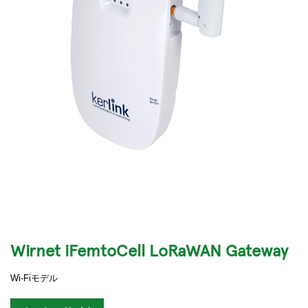
Wirnet iFemtoCell LoRaWAN Gateway
Wi-Fiモデル