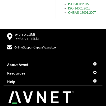
ISO 9001:2015
ISO 14001:2015
OHSAS 18001:2007
オフィスの場所
アヴネット（日本）
OnlineSupport-Japan@avnet.com
About Avnet
Resources
Help