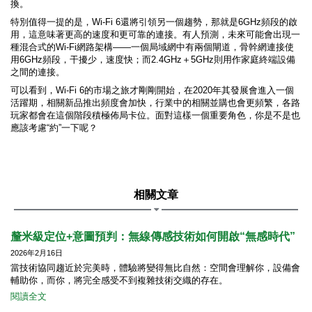
換。
特別值得一提的是，Wi-Fi 6還將引領另一個趨勢，那就是6GHz頻段的啟
用，這意味著更高的速度和更可靠的連接。有人預測，未來可能會出現一
種混合式的Wi-Fi網路架構——一個局域網中有兩個閘道，骨幹網連接使
用6GHz頻段，干擾少，速度快；而2.4GHz＋5GHz則用作家庭終端設備
之間的連接。
可以看到，Wi-Fi 6的市場之旅才剛剛開始，在2020年其發展會進入一個
活躍期，相關新品推出頻度會加快，行業中的相關並購也會更頻繁，各路
玩家都會在這個階段積極佈局卡位。面對這樣一個重要角色，你是不是也
應該考慮“約”一下呢？
相關文章
釐米級定位+意圖預判：無線傳感技術如何開啟“無感時代”
2026年2月16日
當技術協同趨近於完美時，體驗將變得無比自然：空間會理解你，設備會
輔助你，而你，將完全感受不到複雜技術交織的存在。
閱讀全文