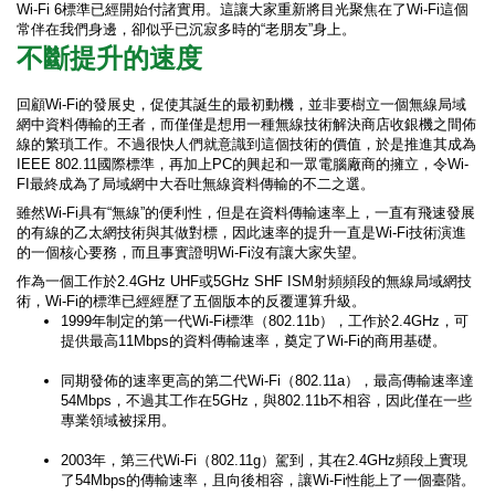
Wi-Fi 6標準已經開始付諸實用。這讓大家重新將目光聚焦在了Wi-Fi這個
常伴在我們身邊，卻似乎已沉寂多時的“老朋友”身上。
不斷提升的速度
回顧Wi-Fi的發展史，促使其誕生的最初動機，並非要樹立一個無線局域
網中資料傳輸的王者，而僅僅是想用一種無線技術解決商店收銀機之間佈
線的繁瑣工作。不過很快人們就意識到這個技術的價值，於是推進其成為
IEEE 802.11國際標準，再加上PC的興起和一眾電腦廠商的擁立，令Wi-
FI最終成為了局域網中大吞吐無線資料傳輸的不二之選。
雖然Wi-Fi具有“無線”的便利性，但是在資料傳輸速率上，一直有飛速發展
的有線的乙太網技術與其做對標，因此速率的提升一直是Wi-Fi技術演進
的一個核心要務，而且事實證明Wi-Fi沒有讓大家失望。
作為一個工作於2.4GHz UHF或5GHz SHF ISM射頻頻段的無線局域網技
術，Wi-Fi的標準已經經歷了五個版本的反覆運算升級。
1999年制定的第一代Wi-Fi標準（802.11b），工作於2.4GHz，可
提供最高11Mbps的資料傳輸速率，奠定了Wi-Fi的商用基礎。
同期發佈的速率更高的第二代Wi-Fi（802.11a），最高傳輸速率達
54Mbps，不過其工作在5GHz，與802.11b不相容，因此僅在一些
專業領域被採用。
2003年，第三代Wi-Fi（802.11g）駕到，其在2.4GHz頻段上實現
了54Mbps的傳輸速率，且向後相容，讓Wi-Fi性能上了一個臺階。