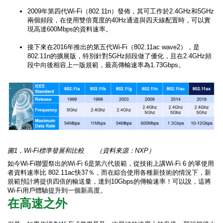
2009年第四代Wi-Fi（802.11n）發佈，其可工作於2.4GHz和5GHz
兩個頻段，在使用雙倍寬度的40Hz通道與四天線配置時，可以實
現高達600Mbps的資料速率。
接下來在2016年推出的第五代Wi-Fi（802.11ac wave2），是
802.11n的擴展版，特別針對5GHz頻段做了優化，且在2.4GHz頻
段中向後相容上一版規範，最高傳輸速率為1.73Gbps。
圖1，Wi-Fi標準發展和比較 （資料來源：NXP）
如今Wi-Fi聯盟祭出的Wi-Fi 6是第六代規範，從技術上講Wi-Fi 6 的單使用
者資料速率比 802.11ac快37％，而在綜合使用各種新技術的情況下，新
規範預計將提供四倍的輸送量，達到10Gbps的傳輸速率！可以說，這將
Wi-Fi用戶體驗提升到一個新高度。
在高速之外