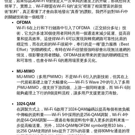
但是，如果你認為Wi-Fi 6僅僅是又一次單純的速度上的升級，那就想得太
簡單了。實際上，Wi-Fi聯盟在Wi-Fi 6的“皮兒”裡塞了相當豐富的新技
術“餡料”，真正看懂了才會由衷地發出“真香”的讚歎。我們不妨對Wi-Fi中
的關鍵技術做一個梳理：
OFDMA
Wi-Fi 6在上行和下行鏈路中引入了OFDMA （正交頻分多址）技
術，它允許多達30個使用者同時共用一個通道來減少延遲、提高容
量和提高效率。這使得Wi-Fi 6可以實現與蜂窩網路可靠性比肩的
穩定性，而在此前的Wi-Fi規範中，奉行的是一種“盡力服務（Best
Effort）“的聯網模式，有時在Wi-Fi信號很強時卻會出現無法連網的
情況，很影響使用者體驗。OFDMA技術帶來的更強的聯網穩定性
和可靠性，也會令Wi-Fi 6的應用場景更多元化。
MU-MIMO
MU-MIMO（多用戶MIMO）不是Wi-Fi 6引入的新技術，但其在上
一代規範基礎上做了大幅優化——Wi-Fi 5 Wave 2中的引入了多用
戶MU-MIMO，僅支持下游四個、上游一個同時連接，而 Wi-Fi 6則
能夠處理上下行的8個資料流程，讓多用戶支援更遊刃有餘。
1024-QAM
在調製方式上，Wi-Fi 6啟用了1024-QAM編碼以提高每個有效負載
中傳輸的資料量——Wi-Fi 5中採用的是256-QAM調製，Wi-Fi 4中
的是64-QAM調製——通過在每個資料包中塞入更多的資料來進一
步提高輸送量。另外，1024-QAM每OFDM symbol使用10 bits，
比256 QAM使用的8 bits提升了25%的容量，使得80MHz通道的理