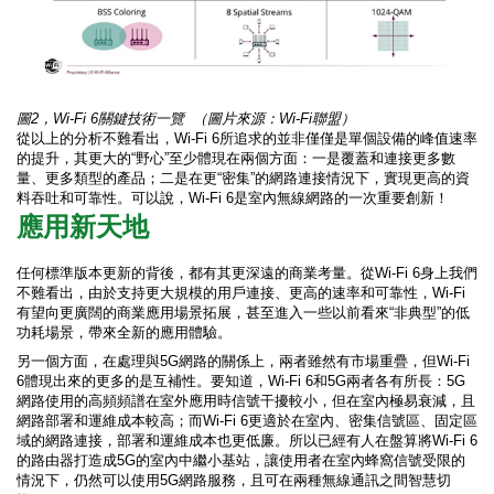
圖2，Wi-Fi 6關鍵技術一覽
（圖片來源：Wi-Fi聯盟）
從以上的分析不難看出，Wi-Fi 6所追求的並非僅僅是單個設備的峰值速率
的提升，其更大的“野心”至少體現在兩個方面：一是覆蓋和連接更多數
量、更多類型的產品；二是在更“密集”的網路連接情況下，實現更高的資
料吞吐和可靠性。可以說，Wi-Fi 6是室內無線網路的一次重要創新！
應用新天地
任何標準版本更新的背後，都有其更深遠的商業考量。從Wi-Fi 6身上我們
不難看出，由於支持更大規模的用戶連接、更高的速率和可靠性，Wi-Fi
有望向更廣闊的商業應用場景拓展，甚至進入一些以前看來“非典型”的低
功耗場景，帶來全新的應用體驗。
另一個方面，在處理與5G網路的關係上，兩者雖然有市場重疊，但Wi-Fi
6體現出來的更多的是互補性。要知道，Wi-Fi 6和5G兩者各有所長：5G
網路使用的高頻頻譜在室外應用時信號干擾較小，但在室內極易衰減，且
網路部署和運維成本較高；而Wi-Fi 6更適於在室內、密集信號區、固定區
域的網路連接，部署和運維成本也更低廉。所以已經有人在盤算將Wi-Fi 6
的路由器打造成5G的室內中繼小基站，讓使用者在室內蜂窩信號受限的
情況下，仍然可以使用5G網路服務，且可在兩種無線通訊之間智慧切