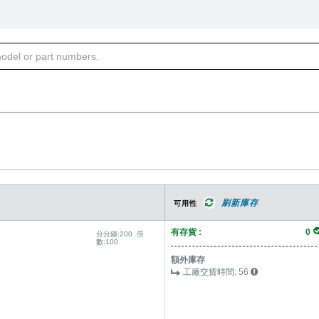
刷新庫存
可用性
有存貨 :
0
分分鐘:
200
倍
數:
100
額外庫存
工廠交貨時間:
56